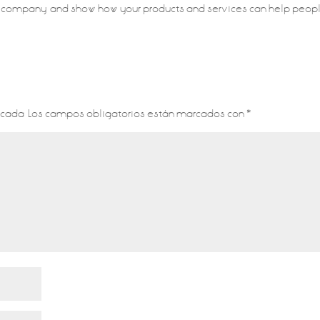
ur company, and show how your products and services can help peopl
icada.
Los campos obligatorios están marcados con
*