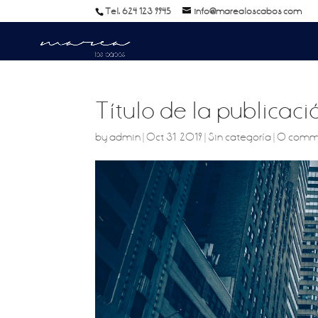
Tel: 624 123 9945
info@marealoscabos.com
Título de la publicaci
by
admin
|
Oct 31, 2019
|
Sin categoría
|
0 comm