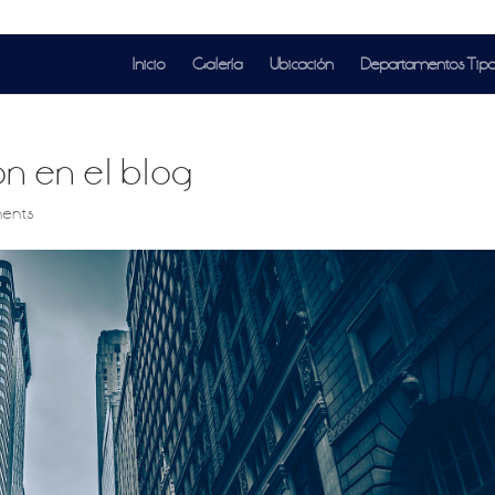
Inicio
Galería
Ubicación
Departamentos Tip
ón en el blog
ents